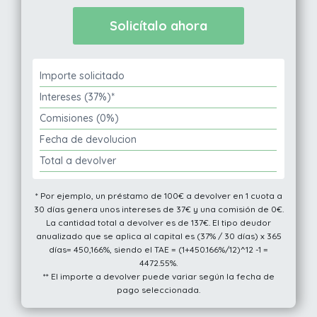
Importe solicitado
Intereses (37%)*
Comisiones (0%)
Fecha de devolucion
Total a devolver
* Por ejemplo, un préstamo de 100€ a devolver en 1 cuota a
30 días genera unos intereses de 37€ y una comisión de 0€.
La cantidad total a devolver es de 137€. El tipo deudor
anualizado que se aplica al capital es (37% / 30 días) x 365
días= 450,166%, siendo el TAE = (1+450.166%/12)^12 -1 =
4472.55%.
** El importe a devolver puede variar según la fecha de
pago seleccionada.