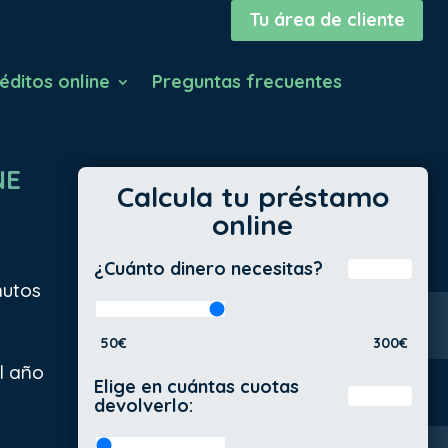
Tu área de cliente
éditos online
Preguntas frecuentes
NE
Calcula tu préstamo
online
¿Cuánto dinero necesitas?
nutos
50€
300€
al año
Elige en cuántas cuotas
devolverlo: