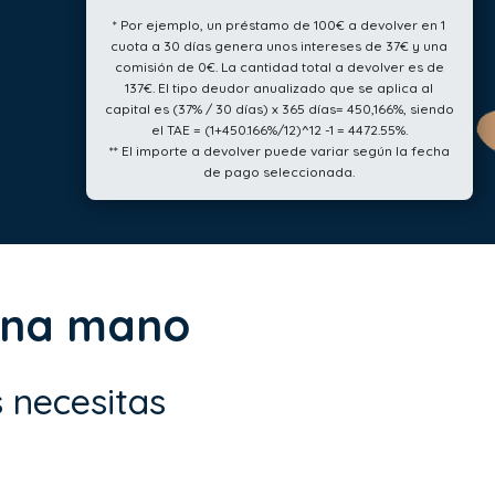
* Por ejemplo, un préstamo de 100€ a devolver en 1
cuota a 30 días genera unos intereses de 37€ y una
comisión de 0€. La cantidad total a devolver es de
137€. El tipo deudor anualizado que se aplica al
capital es (37% / 30 días) x 365 días= 450,166%, siendo
el TAE = (1+450.166%/12)^12 -1 = 4472.55%.
** El importe a devolver puede variar según la fecha
de pago seleccionada.
una mano
 necesitas