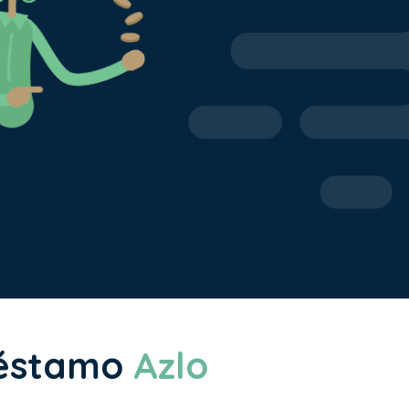
réstamo
Azlo