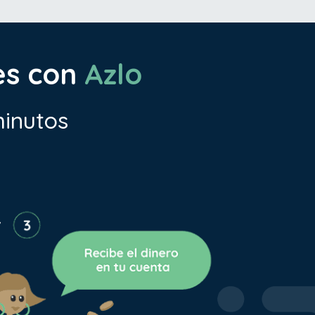
es con
Azlo
minutos