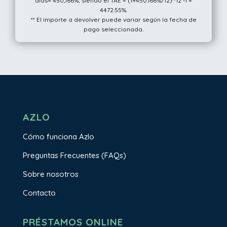
días= 450,166%, siendo el TAE = (1+450.166%/12)^12 -1 =
4472.55%.
** El importe a devolver puede variar según la fecha de
pago seleccionada.
AZLO
Cómo funciona Azlo
Preguntas Frecuentes (FAQs)
Sobre nosotros
Contacto
PRÉSTAMOS ONLINE