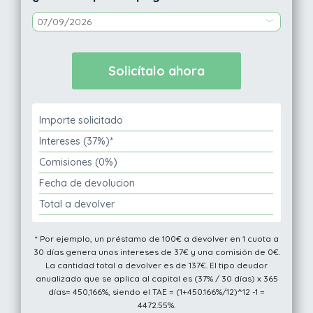
Importe solicitado
Intereses (37%)*
Comisiones (0%)
Fecha de devolucion
Total a devolver
* Por ejemplo, un préstamo de 100€ a devolver en 1 cuota a
30 días genera unos intereses de 37€ y una comisión de 0€.
La cantidad total a devolver es de 137€. El tipo deudor
anualizado que se aplica al capital es (37% / 30 días) x 365
días= 450,166%, siendo el TAE = (1+450.166%/12)^12 -1 =
4472.55%.