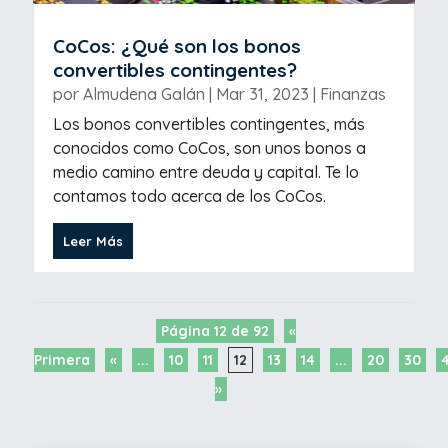
CoCos: ¿Qué son los bonos
convertibles contingentes?
por
Almudena Galán
|
Mar 31, 2023
|
Finanzas
Los bonos convertibles contingentes, más
conocidos como CoCos, son unos bonos a
medio camino entre deuda y capital. Te lo
contamos todo acerca de los CoCos.
Leer Más
Página 12 de 92
«
Primera
«
...
10
11
12
13
14
...
20
30
»