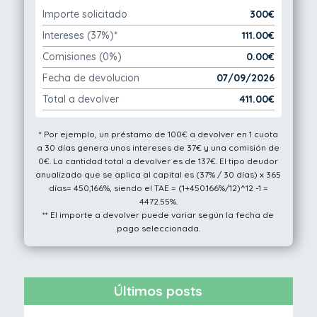
Importe solicitado
300€
Intereses (37%)*
111.00€
Comisiones (0%)
0.00€
Fecha de devolucion
07/09/2026
Total a devolver
411.00€
* Por ejemplo, un préstamo de 100€ a devolver en 1 cuota
a 30 días genera unos intereses de 37€ y una comisión de
0€. La cantidad total a devolver es de 137€. El tipo deudor
anualizado que se aplica al capital es (37% / 30 días) x 365
días= 450,166%, siendo el TAE = (1+450.166%/12)^12 -1 =
4472.55%.
** El importe a devolver puede variar según la fecha de
pago seleccionada.
Últimos posts