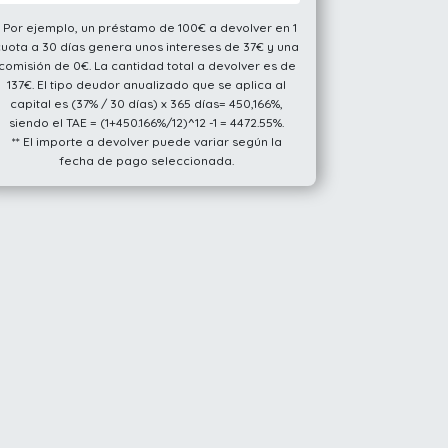
* Por ejemplo, un préstamo de 100€ a devolver en 1
cuota a 30 días genera unos intereses de 37€ y una
comisión de 0€. La cantidad total a devolver es de
137€. El tipo deudor anualizado que se aplica al
capital es (37% / 30 días) x 365 días= 450,166%,
siendo el TAE = (1+450.166%/12)^12 -1 = 4472.55%.
** El importe a devolver puede variar según la
fecha de pago seleccionada.