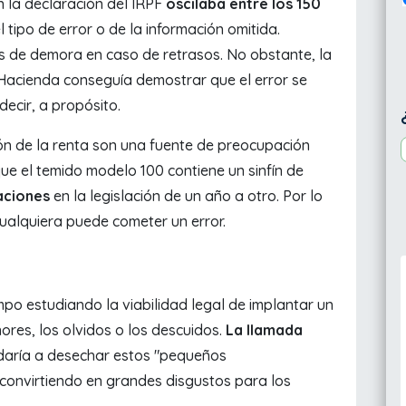
n la declaración del IRPF
oscilaba entre los 150
 tipo de error o de la información omitida.
s de demora en caso de retrasos. No obstante, la
 Hacienda conseguía demostrar que el error se
ecir, a propósito.
ión de la renta son una fuente de preocupación
ue el temido modelo 100 contiene un sinfín de
iaciones
en la legislación de un año a otro. Por lo
ualquiera puede cometer un error.
mpo estudiando la viabilidad legal de implantar un
ores, los olvidos o los descuidos.
La llamada
aría a desechar estos "pequeños
 convirtiendo en grandes disgustos para los