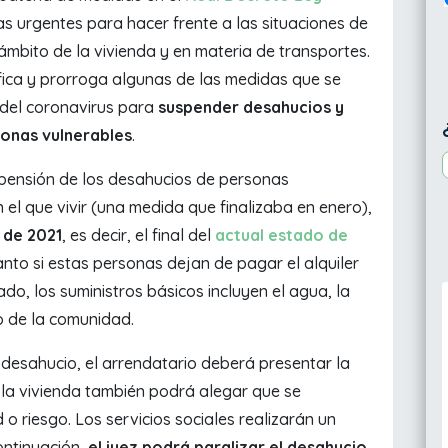
as urgentes para hacer frente a las situaciones de
ámbito de la vivienda y en materia de transportes.
fica y prorroga algunas de las medidas que se
a del coronavirus para
suspender desahucios y
sonas vulnerables
.
spensión de los desahucios de personas
 el que vivir (una medida que finalizaba en enero),
 de 2021
, es decir, el final del
actual estado de
anto si estas personas dejan de pagar el alquiler
ado, los suministros básicos incluyen el agua, la
go de la comunidad.
l desahucio, el arrendatario deberá presentar la
e la vivienda también podrá alegar que se
 o riesgo. Los servicios sociales realizarán un
ontinuación,
el juez podrá paralizar el desahucio