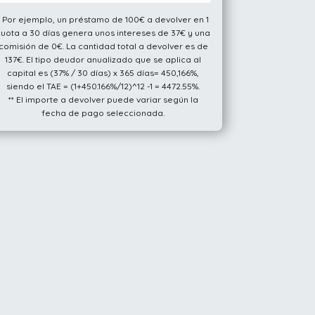
* Por ejemplo, un préstamo de 100€ a devolver en 1
cuota a 30 días genera unos intereses de 37€ y una
comisión de 0€. La cantidad total a devolver es de
137€. El tipo deudor anualizado que se aplica al
capital es (37% / 30 días) x 365 días= 450,166%,
siendo el TAE = (1+450.166%/12)^12 -1 = 4472.55%.
** El importe a devolver puede variar según la
fecha de pago seleccionada.