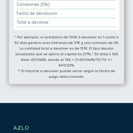
Comisiones (0%)
Fecha de devolucion
Total a devolver
* Por ejemplo, un préstamo de 100€ a devolver en 1 cuota a
30 días genera unos intereses de 37€ y una comisión de 0€.
La cantidad total a devolver es de 137€. El tipo deudor
anualizado que se aplica al capital es (37% / 30 días) x 365
días= 450,166%, siendo el TAE = (1+450.166%/12)^12 -1 =
4472.55%.
** El importe a devolver puede variar según la fecha de
pago seleccionada.
AZLO