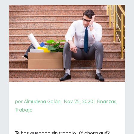
por
Almudena Galán
|
Nov 25, 2020
|
Finanzas
,
Trabajo
Te has quedado sin trabajo. ¿Y ahora qué?