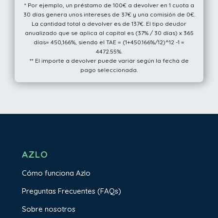
* Por ejemplo, un préstamo de 100€ a devolver en 1 cuota a
30 días genera unos intereses de 37€ y una comisión de 0€.
La cantidad total a devolver es de 137€. El tipo deudor
anualizado que se aplica al capital es (37% / 30 días) x 365
días= 450,166%, siendo el TAE = (1+450.166%/12)^12 -1 =
4472.55%.
** El importe a devolver puede variar según la fecha de
pago seleccionada.
AZLO
Cómo funciona Azlo
Preguntas Frecuentes (FAQs)
Sobre nosotros