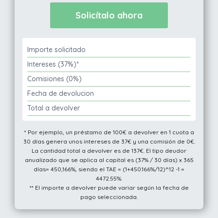
Importe solicitado
Intereses (37%)*
Comisiones (0%)
Fecha de devolucion
Total a devolver
* Por ejemplo, un préstamo de 100€ a devolver en 1 cuota a
30 días genera unos intereses de 37€ y una comisión de 0€.
La cantidad total a devolver es de 137€. El tipo deudor
anualizado que se aplica al capital es (37% / 30 días) x 365
días= 450,166%, siendo el TAE = (1+450.166%/12)^12 -1 =
4472.55%.
** El importe a devolver puede variar según la fecha de
pago seleccionada.