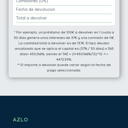
Comisiones (0%)
Fecha de devolucion
Total a devolver
* Por ejemplo, un préstamo de 100€ a devolver en 1 cuota a
30 días genera unos intereses de 37€ y una comisión de 0€.
La cantidad total a devolver es de 137€. El tipo deudor
anualizado que se aplica al capital es (37% / 30 días) x 365
días= 450,166%, siendo el TAE = (1+450.166%/12)^12 -1 =
4472.55%.
** El importe a devolver puede variar según la fecha de
pago seleccionada.
AZLO