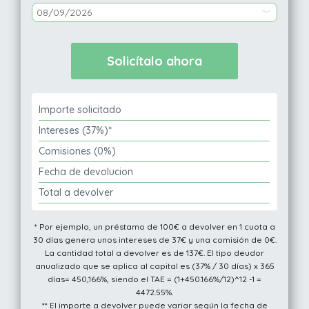
Importe solicitado
Intereses (37%)*
Comisiones (0%)
Fecha de devolucion
Total a devolver
* Por ejemplo, un préstamo de 100€ a devolver en 1 cuota a
30 días genera unos intereses de 37€ y una comisión de 0€.
La cantidad total a devolver es de 137€. El tipo deudor
anualizado que se aplica al capital es (37% / 30 días) x 365
días= 450,166%, siendo el TAE = (1+450.166%/12)^12 -1 =
4472.55%.
** El importe a devolver puede variar según la fecha de