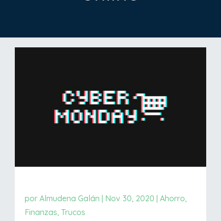
por
Almudena Galán
|
Nov 30, 2020
|
Ahorro
,
Finanzas
,
Trucos