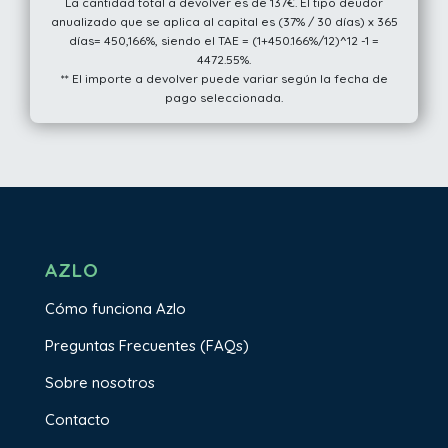
La cantidad total a devolver es de 137€. El tipo deudor
anualizado que se aplica al capital es (37% / 30 días) x 365
días= 450,166%, siendo el TAE = (1+450.166%/12)^12 -1 =
4472.55%.
** El importe a devolver puede variar según la fecha de
pago seleccionada.
AZLO
Cómo funciona Azlo
Preguntas Frecuentes (FAQs)
Sobre nosotros
Contacto