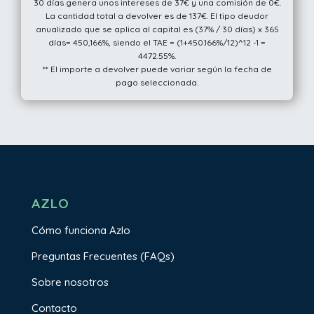
30 días genera unos intereses de 37€ y una comisión de 0€.
La cantidad total a devolver es de 137€. El tipo deudor
anualizado que se aplica al capital es (37% / 30 días) x 365
días= 450,166%, siendo el TAE = (1+450.166%/12)^12 -1 =
4472.55%.
** El importe a devolver puede variar según la fecha de
pago seleccionada.
AZLO
Cómo funciona Azlo
Preguntas Frecuentes (FAQs)
Sobre nosotros
Contacto