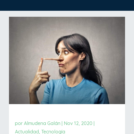
por
Almudena Galán
|
Nov 12, 2020
|
Actualidad
,
Tecnología