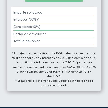
Importe solicitado
Intereses (37%)*
Comisiones (0%)
Fecha de devolucion
Total a devolver
* Por ejemplo, un préstamo de 100€ a devolver en 1 cuota a
30 días genera unos intereses de 37€ y una comisión de 0€.
La cantidad total a devolver es de 137€. El tipo deudor
anualizado que se aplica al capital es (37% / 30 días) x 365
días= 450,166%, siendo el TAE = (1+450.166%/12)^12 -1 =
4472.55%.
** El importe a devolver puede variar según la fecha de
pago seleccionada.