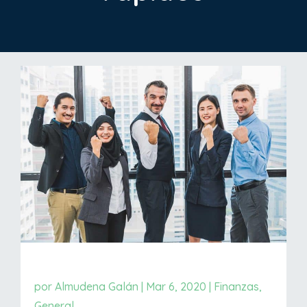
por
Almudena Galán
|
Mar 6, 2020
|
Finanzas
,
General