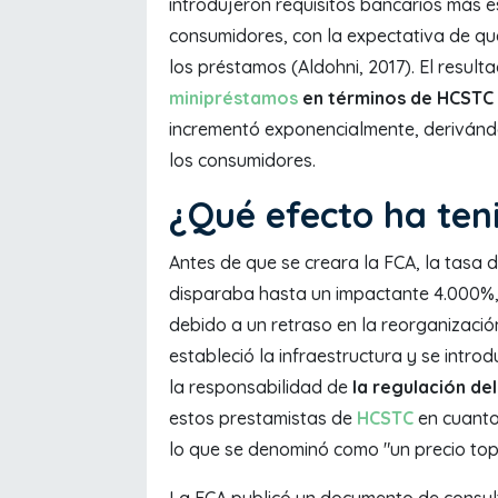
introdujeron requisitos bancarios más es
consumidores, con la expectativa de que
los préstamos (Aldohni, 2017). El result
minipréstamos
en términos de HCSTC
incrementó exponencialmente, derivándo
los consumidores.
¿Qué efecto ha ten
Antes de que se creara la FCA, la tasa 
disparaba hasta un impactante 4.000%,
debido a un retraso en la reorganización
estableció la infraestructura y se intr
la responsabilidad de
la regulación de
estos prestamistas de
HCSTC
en cuanto 
lo que se denominó como "un precio top
La FCA publicó un documento de consulta 