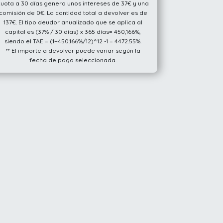
cuota a 30 días genera unos intereses de 37€ y una
comisión de 0€. La cantidad total a devolver es de
137€. El tipo deudor anualizado que se aplica al
capital es (37% / 30 días) x 365 días= 450,166%,
siendo el TAE = (1+450.166%/12)^12 -1 = 4472.55%.
** El importe a devolver puede variar según la
fecha de pago seleccionada.