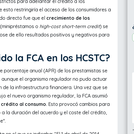
trictos para adelantar el crédito a los
 esto restringiría el acceso de los consumidores a
ado directo fue que el
crecimiento de los
(minipréstamos o
high-cost short-term credit
) se
se de ello resultados positivos y negativos para
ido la FCA en los HCSTC?
de porcentaje anual (APR) de los prestamistas se
 aunque el organismo regulador no pudo actuar
 de la infraestructura financiera. Una vez que se
odujo el nuevo organismo regulador, la FCA asumió
l crédito al consumo
. Esto provocó cambios para
a la duración del acuerdo y el coste del crédito,
e".
en el que se indicaba: “El 1 de abril de 2014