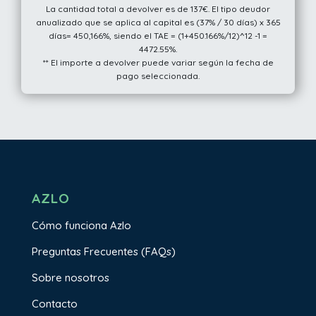
La cantidad total a devolver es de 137€. El tipo deudor
anualizado que se aplica al capital es (37% / 30 días) x 365
días= 450,166%, siendo el TAE = (1+450.166%/12)^12 -1 =
4472.55%.
** El importe a devolver puede variar según la fecha de
pago seleccionada.
AZLO
Cómo funciona Azlo
Preguntas Frecuentes (FAQs)
Sobre nosotros
Contacto