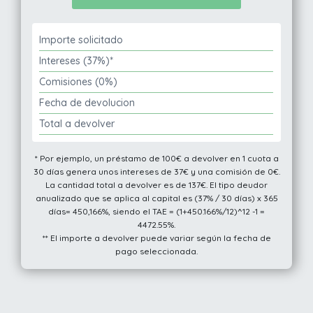
Importe solicitado
Intereses (37%)*
Comisiones (0%)
Fecha de devolucion
Total a devolver
* Por ejemplo, un préstamo de 100€ a devolver en 1 cuota a
30 días genera unos intereses de 37€ y una comisión de 0€.
La cantidad total a devolver es de 137€. El tipo deudor
anualizado que se aplica al capital es (37% / 30 días) x 365
días= 450,166%, siendo el TAE = (1+450.166%/12)^12 -1 =
4472.55%.
** El importe a devolver puede variar según la fecha de
pago seleccionada.