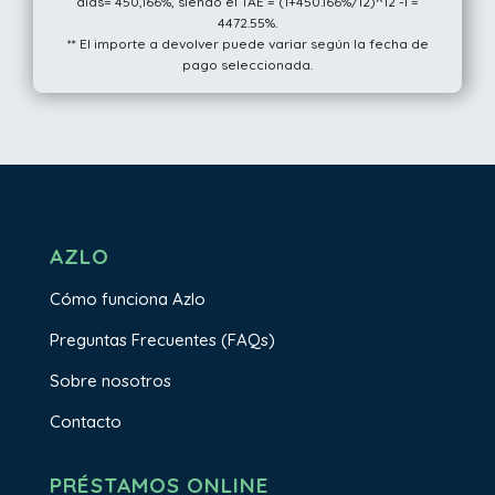
días= 450,166%, siendo el TAE = (1+450.166%/12)^12 -1 =
4472.55%.
** El importe a devolver puede variar según la fecha de
pago seleccionada.
AZLO
Cómo funciona Azlo
Preguntas Frecuentes (FAQs)
Sobre nosotros
Contacto
PRÉSTAMOS ONLINE