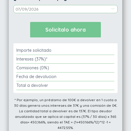
Importe solicitado
Intereses (37%)*
Comisiones (0%)
Fecha de devolucion
Total a devolver
* Por ejemplo, un préstamo de 100€ a devolver en 1 cuota a
30 días genera unos intereses de 37€ y una comisión de 0€.
La cantidad total a devolver es de 137€. El tipo deudor
anualizado que se aplica al capital es (37% / 30 días) x 365
días= 450,166%, siendo el TAE = (1+450.166%/12)^12 -1 =
4472.55%.