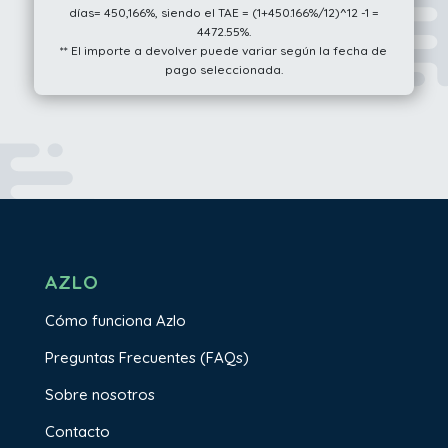
días= 450,166%, siendo el TAE = (1+450.166%/12)^12 -1 =
4472.55%.
** El importe a devolver puede variar según la fecha de
pago seleccionada.
AZLO
Cómo funciona Azlo
Preguntas Frecuentes (FAQs)
Sobre nosotros
Contacto