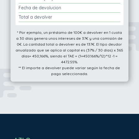
Fecha de devolucion
Total a devolver
* Por ejemplo, un préstamo de 100€ a devolver en 1 cuota
a 30 días genera unos intereses de 37€ y una comisión de
0€. La cantidad total a devolver es de 137€. El tipo deudor
anualizado que se aplica al capital es (37% / 30 días) x 365
días= 450,166%, siendo el TAE = (1+450.166%/12)^12 -1 =
4472.55%.
** El importe a devolver puede variar según la fecha de
pago seleccionada.