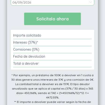
Importe solicitado
Intereses (37%)*
Comisiones (0%)
Fecha de devolucion
Total a devolver
* Por ejemplo, un préstamo de 100€ a devolver en 1 cuota a
30 días genera unos intereses de 37€ y una comisión de 0€.
La cantidad total a devolver es de 137€. El tipo deudor
anualizado que se aplica al capital es (37% / 30 días) x 365
días= 450,166%, siendo el TAE = (1+450.166%/12)^12 -1 =
4472.55%.
** El importe a devolver puede variar según la fecha de