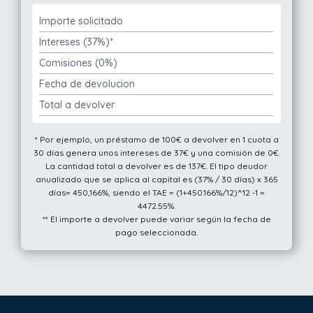
Importe solicitado
Intereses (37%)*
Comisiones (0%)
Fecha de devolucion
Total a devolver
* Por ejemplo, un préstamo de 100€ a devolver en 1 cuota a
30 días genera unos intereses de 37€ y una comisión de 0€.
La cantidad total a devolver es de 137€. El tipo deudor
anualizado que se aplica al capital es (37% / 30 días) x 365
días= 450,166%, siendo el TAE = (1+450.166%/12)^12 -1 =
4472.55%.
** El importe a devolver puede variar según la fecha de
pago seleccionada.