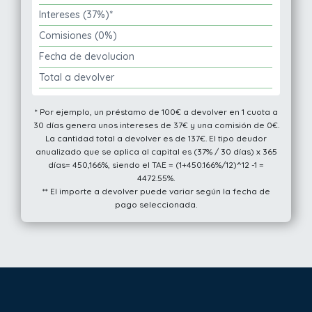
Intereses (37%)*
Comisiones (0%)
Fecha de devolucion
Total a devolver
* Por ejemplo, un préstamo de 100€ a devolver en 1 cuota a
30 días genera unos intereses de 37€ y una comisión de 0€.
La cantidad total a devolver es de 137€. El tipo deudor
anualizado que se aplica al capital es (37% / 30 días) x 365
días= 450,166%, siendo el TAE = (1+450.166%/12)^12 -1 =
4472.55%.
** El importe a devolver puede variar según la fecha de
pago seleccionada.