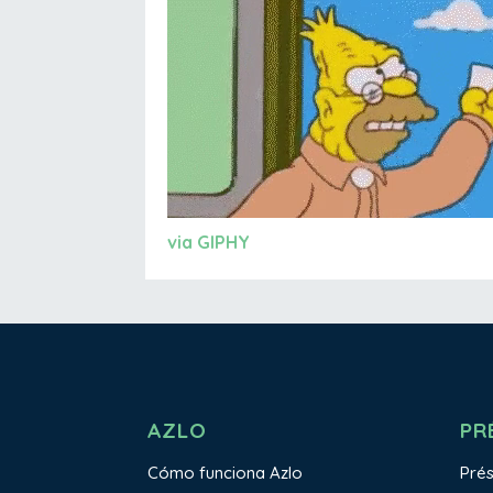
via GIPHY
AZLO
PR
Cómo funciona Azlo
Pré