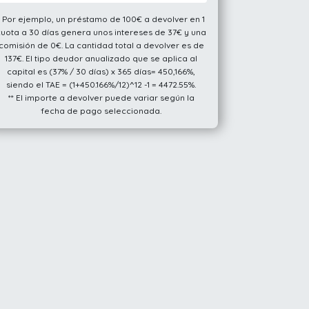
* Por ejemplo, un préstamo de 100€ a devolver en 1
cuota a 30 días genera unos intereses de 37€ y una
comisión de 0€. La cantidad total a devolver es de
137€. El tipo deudor anualizado que se aplica al
capital es (37% / 30 días) x 365 días= 450,166%,
siendo el TAE = (1+450.166%/12)^12 -1 = 4472.55%.
** El importe a devolver puede variar según la
fecha de pago seleccionada.