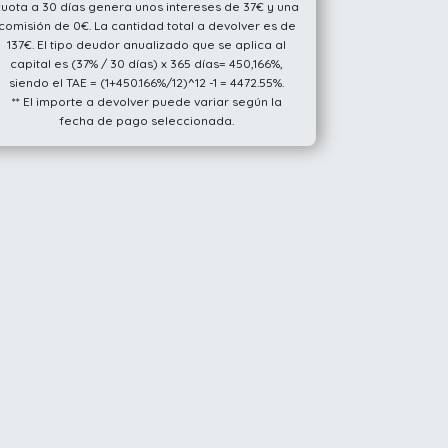
cuota a 30 días genera unos intereses de 37€ y una
comisión de 0€. La cantidad total a devolver es de
137€. El tipo deudor anualizado que se aplica al
capital es (37% / 30 días) x 365 días= 450,166%,
siendo el TAE = (1+450.166%/12)^12 -1 = 4472.55%.
** El importe a devolver puede variar según la
fecha de pago seleccionada.