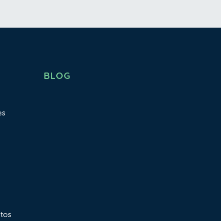
BLOG
es
atos