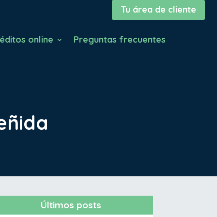
Tu área de cliente
éditos online
Preguntas frecuentes
eñida
Últimos posts