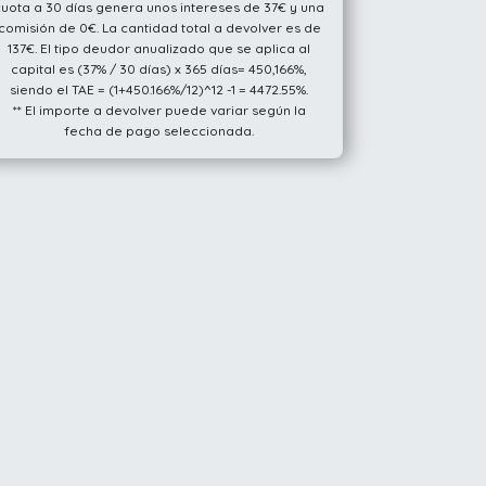
cuota a 30 días genera unos intereses de 37€ y una
comisión de 0€. La cantidad total a devolver es de
137€. El tipo deudor anualizado que se aplica al
capital es (37% / 30 días) x 365 días= 450,166%,
siendo el TAE = (1+450.166%/12)^12 -1 = 4472.55%.
** El importe a devolver puede variar según la
fecha de pago seleccionada.