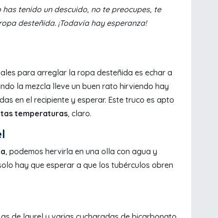
o has tenido un descuido, no te preocupes, te
opa desteñida. ¡Todavía hay esperanza!
ales para arreglar la ropa desteñida es echar a
ndo la mezcla lleve un buen rato hirviendo hay
das en el recipiente y esperar. Este truco es apto
ltas temperaturas
, claro.
l
ca
, podemos hervirla en una olla con agua y
 solo hay que esperar a que los tubérculos obren
jas de laurel y varias cucharadas de bicarbonato