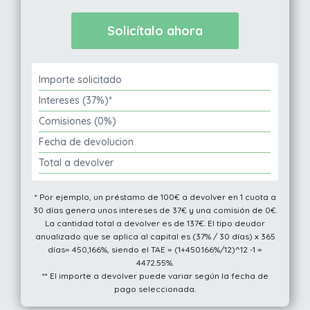
Importe solicitado
Intereses (37%)*
Comisiones (0%)
Fecha de devolucion
Total a devolver
* Por ejemplo, un préstamo de 100€ a devolver en 1 cuota a
30 días genera unos intereses de 37€ y una comisión de 0€.
La cantidad total a devolver es de 137€. El tipo deudor
anualizado que se aplica al capital es (37% / 30 días) x 365
días= 450,166%, siendo el TAE = (1+450.166%/12)^12 -1 =
4472.55%.
** El importe a devolver puede variar según la fecha de
pago seleccionada.