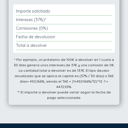
Importe solicitado
Intereses (37%)*
Comisiones (0%)
Fecha de devolucion
Total a devolver
* Por ejemplo, un préstamo de 100€ a devolver en 1 cuota a
30 días genera unos intereses de 37€ y una comisión de 0€.
La cantidad total a devolver es de 137€. El tipo deudor
anualizado que se aplica al capital es (37% / 30 días) x 365
días= 450,166%, siendo el TAE = (1+450.166%/12)^12 -1 =
4472.55%.
** El importe a devolver puede variar según la fecha de
pago seleccionada.