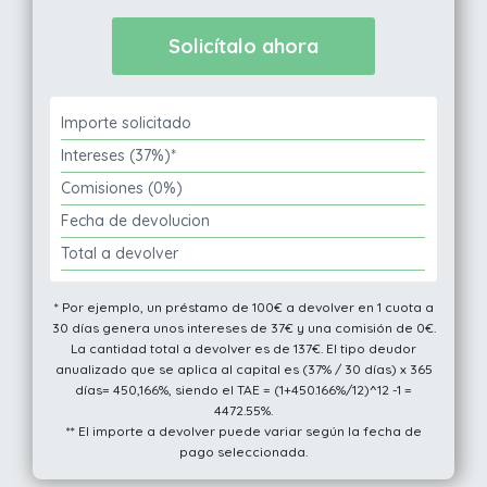
Importe solicitado
Intereses (37%)*
Comisiones (0%)
Fecha de devolucion
Total a devolver
* Por ejemplo, un préstamo de 100€ a devolver en 1 cuota a
30 días genera unos intereses de 37€ y una comisión de 0€.
La cantidad total a devolver es de 137€. El tipo deudor
anualizado que se aplica al capital es (37% / 30 días) x 365
días= 450,166%, siendo el TAE = (1+450.166%/12)^12 -1 =
4472.55%.
** El importe a devolver puede variar según la fecha de
pago seleccionada.