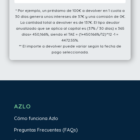
* Por ejemplo, un préstamo de 100€ a devolver en 1 cuota a
30 días genera unos intereses de 37€ y una comisión de 0€.
La cantidad total a devolver es de 137€. El tipo deudor
anualizado que se aplica al capital es (37% / 30 días) x 365
días= 450,166%, siendo el TAE = (1+450.166%/12)^12 -1 =
4472.55%.
** El importe a devolver puede variar según la fecha de
pago seleccionada.
AZLO
Cómo funciona Azlo
Preguntas Frecuentes (FAQs)