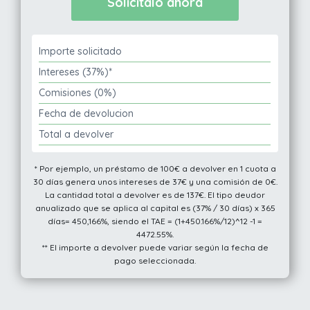
Importe solicitado
Intereses (37%)*
Comisiones (0%)
Fecha de devolucion
Total a devolver
* Por ejemplo, un préstamo de 100€ a devolver en 1 cuota a
30 días genera unos intereses de 37€ y una comisión de 0€.
La cantidad total a devolver es de 137€. El tipo deudor
anualizado que se aplica al capital es (37% / 30 días) x 365
días= 450,166%, siendo el TAE = (1+450.166%/12)^12 -1 =
4472.55%.
** El importe a devolver puede variar según la fecha de
pago seleccionada.