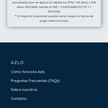
anualizado que se aplica al capital es (37% / 30 días) x 365
días= 450,166%, siendo el TAE = (1+450.166%/12)^12 -1 =
4472.55%.
** El importe a devolver puede variar según la fecha de
pago seleccionada.
AZLO
Cómo funciona Azlo
Preguntas Frecuentes (FAQs)
Sobre nosotros
Contacto