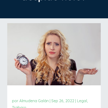
por
Almudena Galán
|
Sep 26, 2022
|
Legal
,
Trabajo