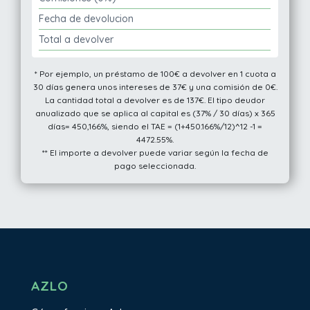
Fecha de devolucion
Total a devolver
* Por ejemplo, un préstamo de 100€ a devolver en 1 cuota a
30 días genera unos intereses de 37€ y una comisión de 0€.
La cantidad total a devolver es de 137€. El tipo deudor
anualizado que se aplica al capital es (37% / 30 días) x 365
días= 450,166%, siendo el TAE = (1+450.166%/12)^12 -1 =
4472.55%.
** El importe a devolver puede variar según la fecha de
pago seleccionada.
AZLO