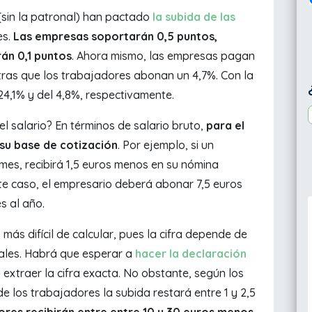
 (sin la patronal) han pactado
la subida de las
es.
Las empresas soportarán 0,5 puntos,
án 0,1 puntos
. Ahora mismo, las empresas pagan
tras que los trabajadores abonan un 4,7%. Con la
24,1% y del 4,8%, respectivamente.
l salario? En términos de salario bruto,
para el
 su base de cotización
. Por ejemplo, si un
mes, recibirá 1,5 euros menos en su nómina
este caso, el empresario deberá abonar 7,5 euros
s al año.
más difícil de calcular, pues la cifra depende de
rales. Habrá que esperar a
hacer la declaración
extraer la cifra exacta. No obstante, según los
e los trabajadores la subida restará entre 1 y 2,5
ores
recibirán entre entre 10 y 30 euros menos