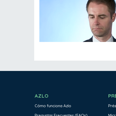
AZLO
PR
Cómo funciona Azlo
Pré
Preguntas Frecuentes (FAQs)
Mic