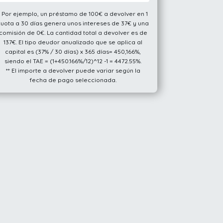
* Por ejemplo, un préstamo de 100€ a devolver en 1
cuota a 30 días genera unos intereses de 37€ y una
comisión de 0€. La cantidad total a devolver es de
137€. El tipo deudor anualizado que se aplica al
capital es (37% / 30 días) x 365 días= 450,166%,
siendo el TAE = (1+450.166%/12)^12 -1 = 4472.55%.
** El importe a devolver puede variar según la
fecha de pago seleccionada.