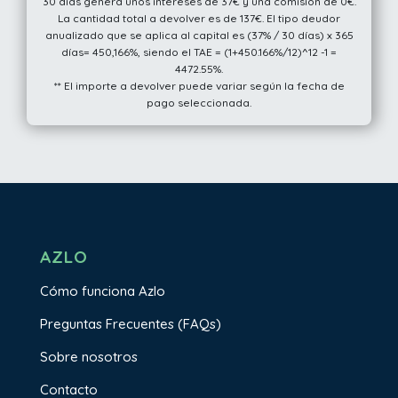
30 días genera unos intereses de 37€ y una comisión de 0€.
La cantidad total a devolver es de 137€. El tipo deudor
anualizado que se aplica al capital es (37% / 30 días) x 365
días= 450,166%, siendo el TAE = (1+450.166%/12)^12 -1 =
4472.55%.
** El importe a devolver puede variar según la fecha de
pago seleccionada.
AZLO
Cómo funciona Azlo
Preguntas Frecuentes (FAQs)
Sobre nosotros
Contacto