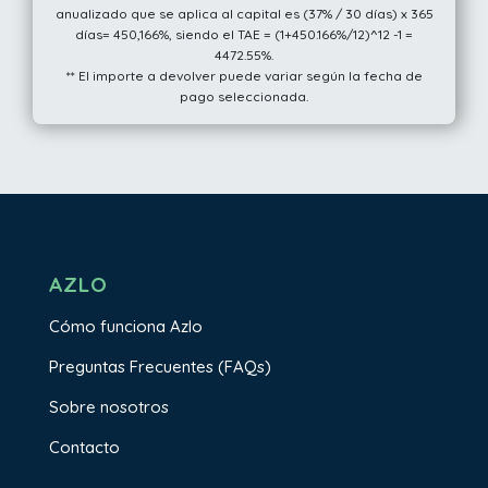
anualizado que se aplica al capital es (37% / 30 días) x 365
días= 450,166%, siendo el TAE = (1+450.166%/12)^12 -1 =
4472.55%.
** El importe a devolver puede variar según la fecha de
pago seleccionada.
AZLO
Cómo funciona Azlo
Preguntas Frecuentes (FAQs)
Sobre nosotros
Contacto