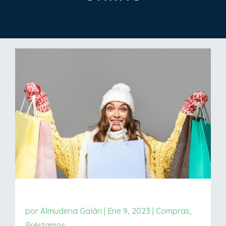
por
Almudena Galán
|
Ene 9, 2023
|
Compras
,
Préstamos