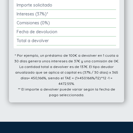
Importe solicitado
Intereses (37%)*
Comisiones (0%)
Fecha de devolucion
Total a devolver
* Por ejemplo, un préstamo de 100€ a devolver en 1 cuota a
30 días genera unos intereses de 37€ y una comisión de 0€.
La cantidad total a devolver es de 137€. El tipo deudor
anualizado que se aplica al capital es (37% / 30 días) x 365
días= 450,166%, siendo el TAE = (1+450.166%/12)^12 -1 =
4472.55%.
** El importe a devolver puede variar según la fecha de
pago seleccionada.