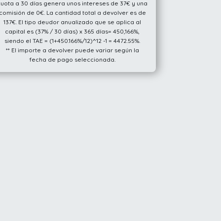
cuota a 30 días genera unos intereses de 37€ y una
comisión de 0€. La cantidad total a devolver es de
137€. El tipo deudor anualizado que se aplica al
capital es (37% / 30 días) x 365 días= 450,166%,
siendo el TAE = (1+450.166%/12)^12 -1 = 4472.55%.
** El importe a devolver puede variar según la
fecha de pago seleccionada.