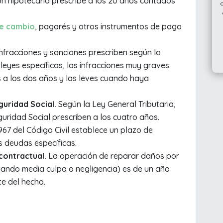
n hipotecaria prescribe a los 20 años contados
de cambio
, pagarés y otros instrumentos de pago
infracciones y sanciones prescriben según lo
 leyes específicas, las infracciones muy graves
es a los dos años y las leves cuando haya
eguridad Social.
Según la Ley General Tributaria,
uridad Social prescriben a los cuatro años.
1967 del Código Civil establece un plazo de
s deudas específicas.
contractual.
La operación de reparar daños por
uando media culpa o negligencia) es de un año
e del hecho.