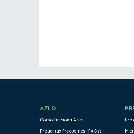
AZLO
PR
Cómo funciona Azlo
Pré
Preguntas Frecuentes (FAQs)
Mic