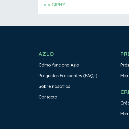
via GIPHY
AZLO
PR
Cómo funciona Azlo
Pré
Preguntas Frecuentes (FAQs)
Mic
Sobre nosotros
CR
Contacto
Créd
Micr