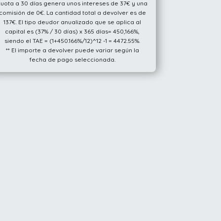
cuota a 30 días genera unos intereses de 37€ y una
comisión de 0€. La cantidad total a devolver es de
137€. El tipo deudor anualizado que se aplica al
capital es (37% / 30 días) x 365 días= 450,166%,
siendo el TAE = (1+450.166%/12)^12 -1 = 4472.55%.
** El importe a devolver puede variar según la
fecha de pago seleccionada.