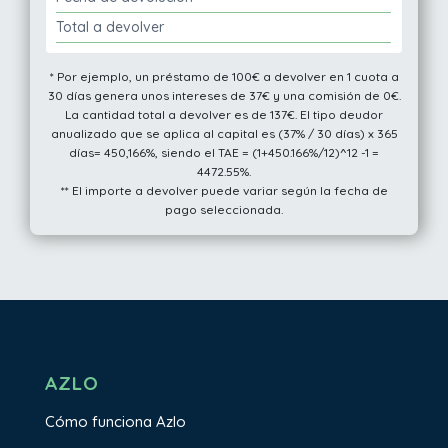
Total a devolver
* Por ejemplo, un préstamo de 100€ a devolver en 1 cuota a
30 días genera unos intereses de 37€ y una comisión de 0€.
La cantidad total a devolver es de 137€. El tipo deudor
anualizado que se aplica al capital es (37% / 30 días) x 365
días= 450,166%, siendo el TAE = (1+450.166%/12)^12 -1 =
4472.55%.
** El importe a devolver puede variar según la fecha de
pago seleccionada.
AZLO
Cómo funciona Azlo