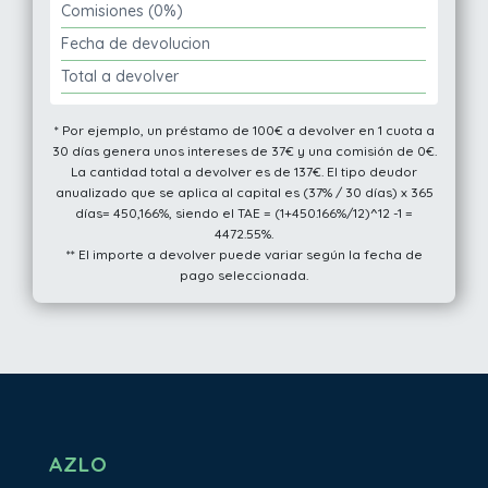
Comisiones (0%)
Fecha de devolucion
Total a devolver
* Por ejemplo, un préstamo de 100€ a devolver en 1 cuota a
30 días genera unos intereses de 37€ y una comisión de 0€.
La cantidad total a devolver es de 137€. El tipo deudor
anualizado que se aplica al capital es (37% / 30 días) x 365
días= 450,166%, siendo el TAE = (1+450.166%/12)^12 -1 =
4472.55%.
** El importe a devolver puede variar según la fecha de
pago seleccionada.
AZLO