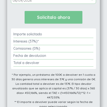
Importe solicitado
Intereses (37%)*
Comisiones (0%)
Fecha de devolucion
Total a devolver
* Por ejemplo, un préstamo de 100€ a devolver en 1 cuota a
30 días genera unos intereses de 37€ y una comisión de 0€.
La cantidad total a devolver es de 137€. El tipo deudor
anualizado que se aplica al capital es (37% / 30 días) x 365
días= 450,166%, siendo el TAE = (1+450.166%/12)^12 -1 =
4472.55%.
** El importe a devolver puede variar según la fecha de
pago seleccionada.