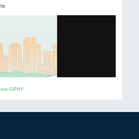
te.
via GIPHY