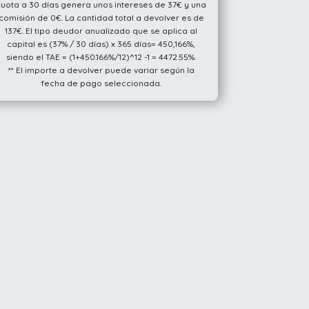
cuota a 30 días genera unos intereses de 37€ y una
comisión de 0€. La cantidad total a devolver es de
137€. El tipo deudor anualizado que se aplica al
capital es (37% / 30 días) x 365 días= 450,166%,
siendo el TAE = (1+450.166%/12)^12 -1 = 4472.55%.
** El importe a devolver puede variar según la
fecha de pago seleccionada.