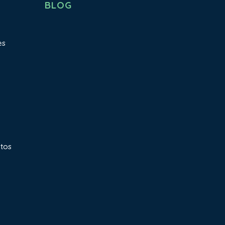
BLOG
es
atos