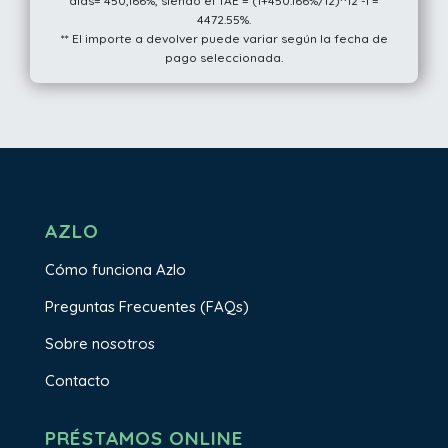
días= 450,166%, siendo el TAE = (1+450.166%/12)^12 -1 =
4472.55%.
** El importe a devolver puede variar según la fecha de
pago seleccionada.
AZLO
Cómo funciona Azlo
Preguntas Frecuentes (FAQs)
Sobre nosotros
Contacto
PRÉSTAMOS ONLINE