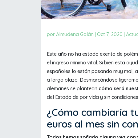
por
Almudena Galán
|
Oct 7, 2020
|
Actu
Este año no ha estado exento de polémi
el ingreso mínimo vital. Si bien esta ay
españoles lo están pasando muy mal, al
a largo plazo. Desmarcándose ligerame
alemanes se plantean
cómo será nuest
del Estado de por vida y sin condiciones
¿Cómo cambiaría tu 
euros al mes sin co
Todos hemos soñado alguna vez con vi