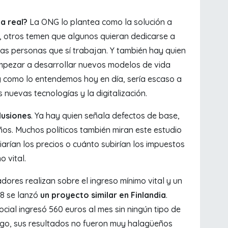
da real?
La ONG lo plantea como la solución a
, otros temen que algunos quieran dedicarse a
las personas que sí trabajan. Y también hay quien
mpezar a desarrollar nuevos modelos de vida
l y como lo entendemos hoy en día, sería escaso a
s nuevas tecnologías y la digitalización.
lusiones
. Ya hay quien señala defectos de base,
años. Muchos políticos también miran este estudio
rían los precios o cuánto subirían los impuestos
o vital.
adores realizan sobre el ingreso mínimo vital y un
18 se lanzó
un proyecto similar en Finlandia
.
cial ingresó 560 euros al mes sin ningún tipo de
rgo, sus resultados no fueron muy halagüeños