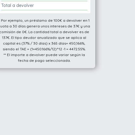
Total a devolver
* Por ejemplo, un préstamo de 100€ a devolver en 1
cuota a 30 días genera unos intereses de 37€ y una
comisión de 0€. La cantidad total a devolver es de
137€. El tipo deudor anualizado que se aplica al
capital es (37% / 30 días) x 365 días= 450,166%,
siendo el TAE = (1+450.166%/12)^12 -1 = 4472.55%.
** El importe a devolver puede variar según la
fecha de pago seleccionada.