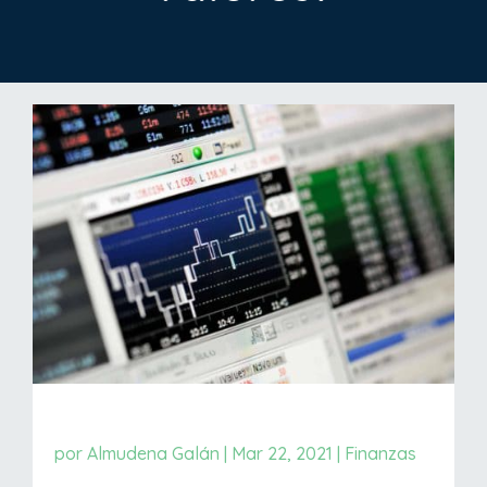
por
Almudena Galán
|
Mar 22, 2021
|
Finanzas