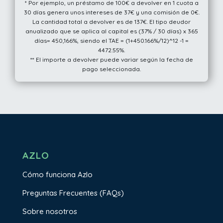
* Por ejemplo, un préstamo de 100€ a devolver en 1 cuota a
30 días genera unos intereses de 37€ y una comisión de 0€.
La cantidad total a devolver es de 137€. El tipo deudor
anualizado que se aplica al capital es (37% / 30 días) x 365
días= 450,166%, siendo el TAE = (1+450.166%/12)^12 -1 =
4472.55%.
** El importe a devolver puede variar según la fecha de
pago seleccionada.
AZLO
Cómo funciona Azlo
Preguntas Frecuentes (FAQs)
Sobre nosotros