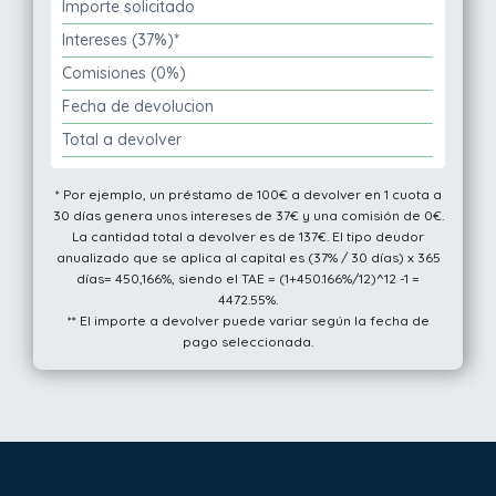
Importe solicitado
Intereses (37%)*
Comisiones (0%)
Fecha de devolucion
Total a devolver
* Por ejemplo, un préstamo de 100€ a devolver en 1 cuota a
30 días genera unos intereses de 37€ y una comisión de 0€.
La cantidad total a devolver es de 137€. El tipo deudor
anualizado que se aplica al capital es (37% / 30 días) x 365
días= 450,166%, siendo el TAE = (1+450.166%/12)^12 -1 =
4472.55%.
** El importe a devolver puede variar según la fecha de
pago seleccionada.