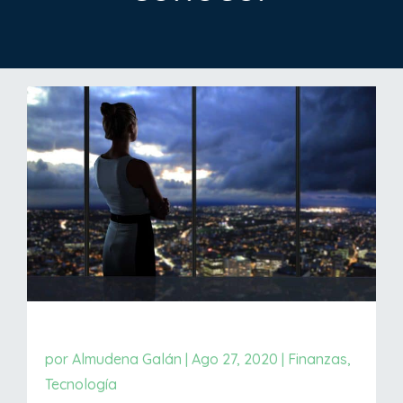
por
Almudena Galán
|
Ago 27, 2020
|
Finanzas
,
Tecnología