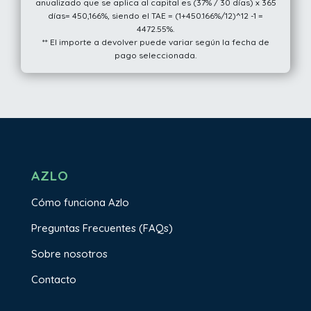
anualizado que se aplica al capital es (37% / 30 días) x 365
días= 450,166%, siendo el TAE = (1+450.166%/12)^12 -1 =
4472.55%.
** El importe a devolver puede variar según la fecha de
pago seleccionada.
AZLO
Cómo funciona Azlo
Preguntas Frecuentes (FAQs)
Sobre nosotros
Contacto